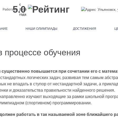
с
5.0
Ульяновск,
Работаем
2015
года
АНИЕ
НАШИ ОЛИМПИАДЫ
ДОСТИЖЕНИЯ
Ц
в процессе обучения
существенно повышается при сочетании его с матема
стандартных логических задач, развивая тем самым абстра
к не впадать в ступор от нестандартной задачи, а прикла
енки и доказательства правильности найденного решения.
ленаправленно изучают выходящие за рамки школьной прог
 олимпиадном (спортивном) программировании.
 должен работать в так называемой зоне ближайшего р