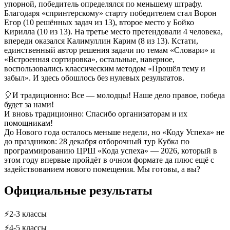
упорной, победитель определялся по меньшему штрафу.
Благодаря «спринтерскому» старту победителем стал Ворон
Егор (10 решённых задач из 13), второе место у Бойко
Кирилла (10 из 13). На третье место претендовали 4 человека,
впереди оказался Калимуллин Карим (8 из 13). Кстати,
единственный автор решения задачи по темам «Словари» и
«Встроенная сортировка», остальные, наверное,
воспользовались классическим методом «Прошёл тему и
забыл». И здесь обошлось без нулевых результатов.
🎈И традиционно: Все — молодцы! Наше дело правое, победа
будет за нами!
И вновь традиционно: Спасибо организаторам и их
помощникам!
До Нового года осталось меньше недели, но «Коду Успеха» не
до праздников: 28 декабря отборочный тур Кубка по
программированию ЦРШ «Кода успеха» — 2026, который в
этом году впервые пройдёт в очном формате да плюс ещё с
задействованием нового помещения. Мы готовы, а вы?
Официальные результаты
⚡2-3 классы
⚡4-5 классы