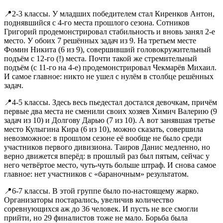
📍2-3 классы. У младших победителем стал Киренков Антон,
поднявшийся с 4-го места прошлого сезона. Сотников
Григорий продемонстрировал стабильность и вновь занял 2-е
место. У обоих 7 решённых задач из 9. На третьем месте
Фомин Никита (6 из 9), совершивший головокружительный
подъём с 12-го (!) места. Почти такой же стремительный
подъём (с 11-го на 4-е) продемонстрировал Чекмарёв Михаил.
И самое главное: никто не ушел с нулём в столбце решённых
задач.
📍4-5 классы. Здесь весь пьедестал достался девочкам, причём
первые два места не сменили своих хозяев Химич Валерию (9
задач из 10) и Долгову Дарью (7 из 10). А вот занявшая третье
место Кулыгина Кира (6 из 10), можно сказать, совершила
невозможное: в прошлом сезоне её вообще не было среди
участников первого дивизиона. Таиров Данис медленно, но
верно движется вперёд: в прошлый раз был пятым, сейчас у
него четвёртое место, чуть-чуть больше штраф. И снова самое
главное: нет участников с «бараночным» результатом.
📍6-7 классы. В этой группе было по-настоящему жарко.
Организаторы постарались, увеличив количество
соревнующихся аж до 36 человек. И пусть не все смогли
прийти, но 29 финалистов тоже не мало. Борьба была